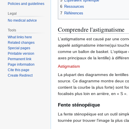
5
Équivalent sphérique
Policies and guidelines
6
Ressources
7
Références
Legal
No medical advice
Comprendre l'astigmatisme
Tools
What links here
L'astigmatisme est causé par une cornée
Related changes
appelé astigmatisme interne(qui touche 
Special pages
comme un ballon de basket. L'optique d
Printable version
axes principaux de la lentille) à différe
Permanent link
Page information
Astigmatism
Cite this page
La plupart des diagrammes de lentilles n
Create Redirect
source. Ce diagramme montre deux coupe
contient la courbe la plus forte) sont fo
focalisés plus loin en arrière, en « S 
Fente sténopéique
La fente sténopéique est un outil simpl
tournée pour trouver l'image la plus cl