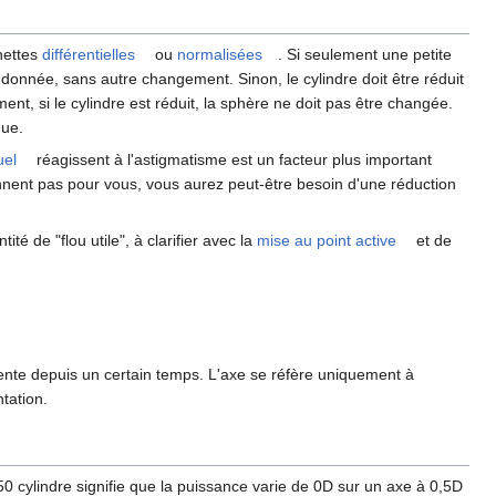
unettes
différentielles
ou
normalisées
. Si seulement une petite
andonnée, sans autre changement. Sinon, le cylindre doit être réduit
nt, si le cylindre est réduit, la sphère ne doit pas être changée.
que.
uel
réagissent à l'astigmatisme est un facteur plus important
onnent pas pour vous, vous aurez peut-être besoin d'une réduction
té de "flou utile", à clarifier avec la
mise au point active
et de
érente depuis un certain temps. L'axe se réfère uniquement à
ntation.
. 0,50 cylindre signifie que la puissance varie de 0D sur un axe à 0,5D