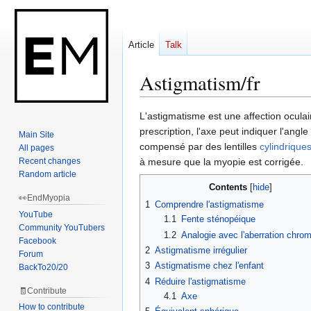
Article
Talk
Astigmatism/fr
Jump
Jump
L'astigmatisme est une affection oculai
to
to
prescription, l'axe peut indiquer l'ang
Main Site
navigation
search
compensé par des lentilles
cylindrique
All pages
Recent changes
à mesure que la myopie est corrigée.
Random article
Contents
👀EndMyopia
1
Comprendre l'astigmatisme
YouTube
1.1
Fente sténopéique
Community YouTubers
1.2
Analogie avec l'aberration chro
Facebook
2
Astigmatisme irrégulier
Forum
3
Astigmatisme chez l'enfant
BackTo20/20
4
Réduire l'astigmatisme
🧾Contribute
4.1
Axe
How to contribute