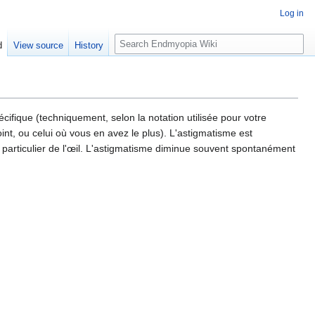
Log in
S
d
View source
History
e
a
r
c
h
cifique (techniquement, selon la notation utilisée pour votre
int, ou celui où vous en avez le plus). L'astigmatisme est
en particulier de l'œil. L'astigmatisme diminue souvent spontanément