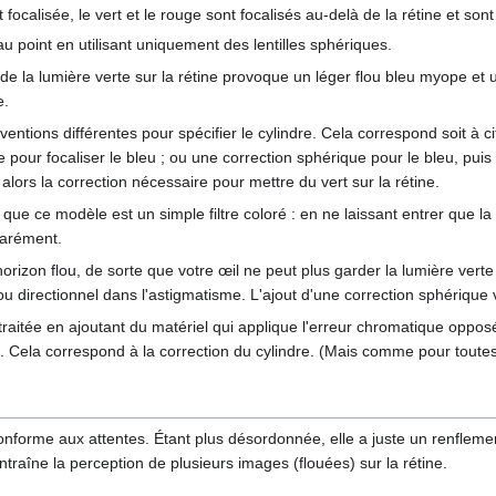
focalisée, le vert et le rouge sont focalisés au-delà de la rétine et sont
 au point en utilisant uniquement des lentilles sphériques.
 de la lumière verte sur la rétine provoque un léger flou bleu myope e
e.
ntions différentes pour spécifier le cylindre. Cela correspond soit à cit
 pour focaliser le bleu ; ou une correction sphérique pour le bleu, pui
alors la correction nécessaire pour mettre du vert sur la rétine.
que ce modèle est un simple filtre coloré : en ne laissant entrer que l
parément.
 horizon flou, de sorte que votre œil ne peut plus garder la lumière vert
ou directionnel dans l'astigmatisme. L'ajout d'une correction sphérique 
traitée en ajoutant du matériel qui applique l'erreur chromatique oppos
'œil. Cela correspond à la correction du cylindre. (Mais comme pour tou
onforme aux attentes. Étant plus désordonnée, elle a juste un renflemen
entraîne la perception de plusieurs images (flouées) sur la rétine.