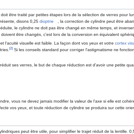
it être traité par petites étapes lors de la sélection de verres pour l
présente, disons 0,25
dioptrie
, la correction de cylindre peut être ab
 réduite, le cylindre ne doit pas être changé en même temps, et inverseme
e doivent être changés, c'est lors de la conversion en équivalent sphéri
et l'acuité visuelle est faible. La façon dont vos yeux et votre
cortex vis
[
2
]
tries.
Si les conseils standard pour corriger l'astigmatisme ne foncti
éduit ses verres, le but de chaque réduction est d'avoir une petite quanti
lindre, vous ne devez jamais modifier la valeur de l'axe si elle est coh
ffecte vos yeux, et toute réduction de cylindre se produira sur cette orie
ylindriques peut être utile, pour simplifier le trajet réduit de la lentille