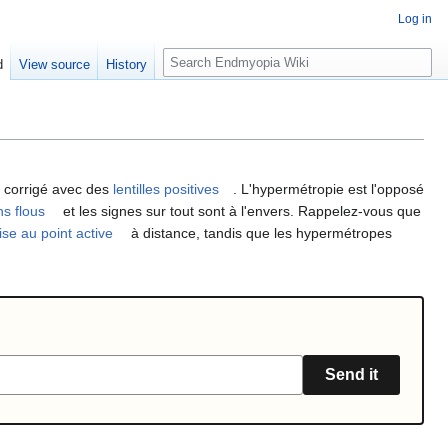
Log in
S
d
View source
History
e
a
r
c
h
st corrigé avec des
lentilles positives
. L'hypermétropie est l'opposé
ns flous
et les signes sur tout sont à l'envers. Rappelez-vous que
se au point active
à distance, tandis que les hypermétropes
Send it