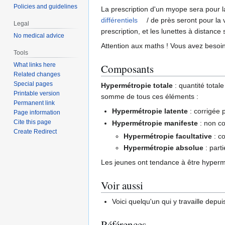
Policies and guidelines
La prescription d'un myope sera pour la
différentiels
/ de près seront pour la 
Legal
prescription, et les lunettes à distance 
No medical advice
Attention aux maths ! Vous avez besoin 
Tools
What links here
Composants
Related changes
Special pages
Hypermétropie totale
: quantité total
Printable version
somme de tous ces éléments :
Permanent link
Hypermétropie latente
: corrigée p
Page information
Cite this page
Hypermétropie manifeste
: non co
Create Redirect
Hypermétropie facultative
: c
Hypermétropie absolue
: parti
Les jeunes ont tendance à être hyper
Voir aussi
Voici quelqu'un qui y travaille dep
Références