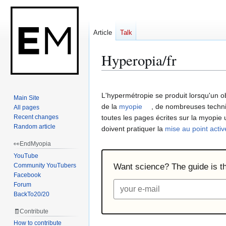
Article
Talk
Hyperopia/fr
Jump
Jump
to
to
L'hypermétropie se produit lorsqu'un obj
Main Site
navigation
search
de la
myopie
, de nombreuses techn
All pages
Recent changes
toutes les pages écrites sur la myopie 
Random article
doivent pratiquer la
mise au point activ
👀EndMyopia
YouTube
Community YouTubers
Want science? The guide is the
Facebook
Forum
BackTo20/20
🧾Contribute
How to contribute