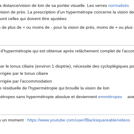
 distance/vision de loin de sa portée visuelle. Les verres
normalisés
vision de près. La prescription d'un hypermétrope concerne la vision de
sont celles qui doivent être ajustées.
de plus de + ou moins de - pour la vision de près, moins de + ou plus de
e d'hypermétropie qui est obtenue après relâchement complet de l'acco
ar le tonus ciliaire (environ 1 dioptrie), nécessite des cycloplégiques p
rrigée par le tonus ciliaire
orrigée par l'accommodation
e résiduelle de l'hypermétropie qui brouille la vision de loin
métropes sans hypermétropie absolue et deviennent
emmétropes
avec
uis un moment :
https://www.youtube.com/user/Blacksquareable/videos