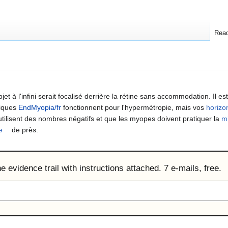
Rea
et à l'infini serait focalisé derrière la rétine sans accommodation. Il e
iques
EndMyopia/fr
fonctionnent pour l'hypermétropie, mais vos
horizo
utilisent des nombres négatifs et que les myopes doivent pratiquer la
mi
e
de près.
 evidence trail with instructions attached. 7 e-mails, free.